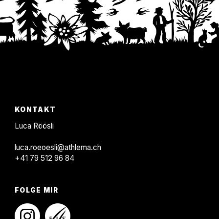
F
KONTAKT
o
Luca Röösli
o
luca.roeoesli@athlema.ch
t
+41 79 512 96 84
e
r
FOLGE MIR
instagram
linkedin