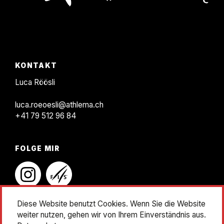
KONTAKT
F
KONTAKT
o
Luca Röösli
o
luca.roeoesli@athlema.ch
t
+41 79 512 96 84
e
r
FOLGE MIR
instagram
linkedin
Diese Website benutzt Cookies. Wenn Sie die Website
weiter nutzen, gehen wir von Ihrem Einverständnis aus.
Impressum
Datenschutz