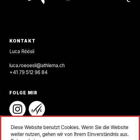
KONTAKT
F
KONTAKT
o
Luca Röösli
o
luca.roeoesli@athlema.ch
t
+41 79 512 96 84
e
r
FOLGE MIR
instagram
linkedin
Diese Website benutzt Cookies. Wenn Sie die Website
weiter nutzen, gehen wir von Ihrem Einverständnis aus.
Impressum
Datenschutz