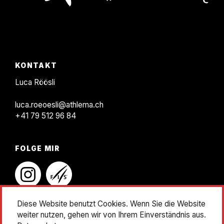
KONTAKT
F
KONTAKT
o
Luca Röösli
o
luca.roeoesli@athlema.ch
t
+41 79 512 96 84
e
r
FOLGE MIR
instagram
linkedin
Diese Website benutzt Cookies. Wenn Sie die Website
weiter nutzen, gehen wir von Ihrem Einverständnis aus.
Impressum
Datenschutz