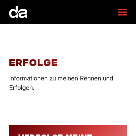
enu schliessen
Menü
öffnen
ÜBER MICH
NEWS
ERFOLGE
Informationen zu meinen Rennen und
ERFOLGE
Erfolgen.
SPONSOREN
FANCLUB