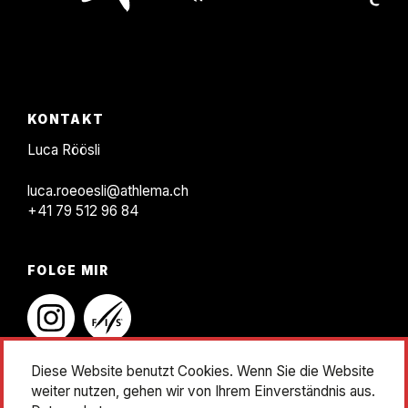
KONTAKT
F
KONTAKT
o
Luca Röösli
o
luca.roeoesli@athlema.ch
t
+41 79 512 96 84
e
r
FOLGE MIR
instagram
linkedin
Diese Website benutzt Cookies. Wenn Sie die Website
weiter nutzen, gehen wir von Ihrem Einverständnis aus.
Impressum
Datenschutz