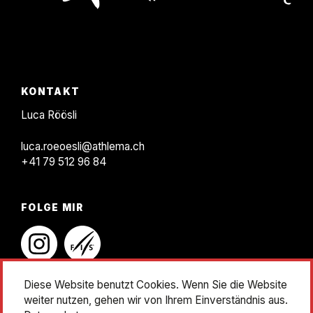
KONTAKT
F
KONTAKT
o
Luca Röösli
o
luca.roeoesli@athlema.ch
t
+41 79 512 96 84
e
r
FOLGE MIR
instagram
linkedin
Diese Website benutzt Cookies. Wenn Sie die Website
weiter nutzen, gehen wir von Ihrem Einverständnis aus.
Impressum
Datenschutz