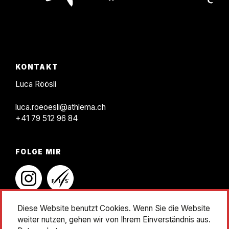
KONTAKT
F
KONTAKT
o
Luca Röösli
o
luca.roeoesli@athlema.ch
t
+41 79 512 96 84
e
r
FOLGE MIR
instagram
linkedin
Diese Website benutzt Cookies. Wenn Sie die Website
weiter nutzen, gehen wir von Ihrem Einverständnis aus.
Impressum
Datenschutz