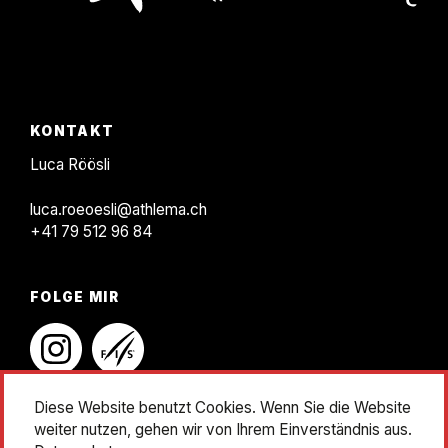
KONTAKT
F
KONTAKT
o
Luca Röösli
o
luca.roeoesli@athlema.ch
t
+41 79 512 96 84
e
r
FOLGE MIR
instagram
linkedin
Diese Website benutzt Cookies. Wenn Sie die Website
weiter nutzen, gehen wir von Ihrem Einverständnis aus.
Impressum
Datenschutz