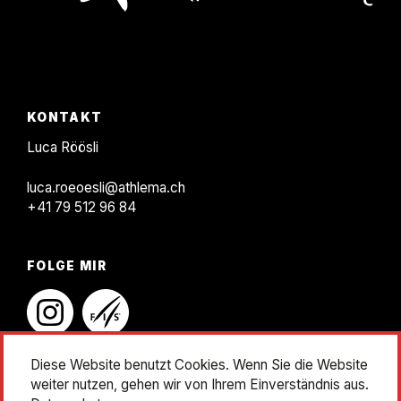
KONTAKT
F
KONTAKT
o
Luca Röösli
o
luca.roeoesli@athlema.ch
t
+41 79 512 96 84
e
r
FOLGE MIR
instagram
linkedin
Diese Website benutzt Cookies. Wenn Sie die Website
weiter nutzen, gehen wir von Ihrem Einverständnis aus.
Impressum
Datenschutz